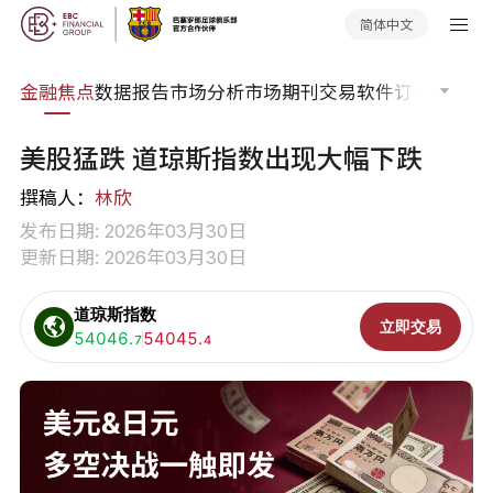
简体中文
课程
金融焦点
数据报告
市场分析
市场期刊
交易软件
订单流
EA
美股猛跌 道琼斯指数出现大幅下跌
撰稿人：
林欣
发布日期: 2026年03月30日
更新日期: 2026年03月30日
道琼斯指数
立即交易
买入:
54046.
卖出:
54045.
7
4