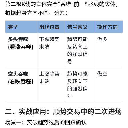
第二根K线的实体完全"吞噬"前一根K线的实体。
根据趋势方向不同，分为：
类型
出现位置
信号含义
操作方向
多头吞噬
下跌趋势
趋势可能
做多
看涨吞噬)
末端
反转向上
(
的强烈信
号
空头吞噬
上涨趋势
趋势可能
做空
看跌吞噬)
末端
反转向下
(
的强烈信
号
二、实战应用：顺势交易中的二次进场
场景一：突破趋势线后的回踩确认