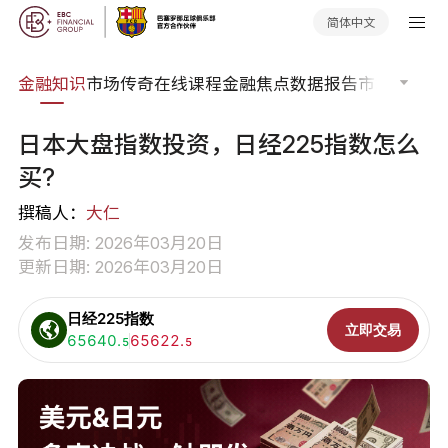
简体中文
词典
金融知识
市场传奇
在线课程
金融焦点
数据报告
市场分析
市
日本大盘指数投资，日经225指数怎么
买?
撰稿人：
大仁
发布日期: 2026年03月20日
更新日期: 2026年03月20日
日经225指数
立即交易
买入:
65640.
卖出:
65622.
5
5