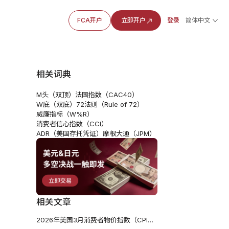
FCA开户
立即开户
登录
简体中文
相关词典
M头（双顶）
法国指数（CAC40）
W底（双底）
72法则（Rule of 72）
威廉指标（W%R）
消费者信心指数（CCI）
ADR（美国存托凭证）
摩根大通（JPM）
相关文章
2026年美国3月消费者物价指数（CPI）年率 - 前值2.4% 预测值3.3%