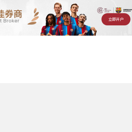
佳券商
立即开户
t Broker