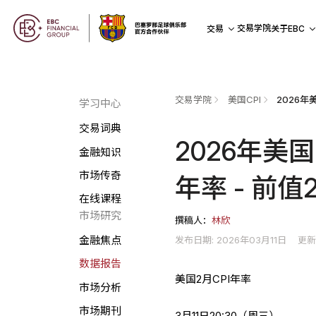
交易学院
交易
关于EBC
交易学院
美国CPI
学习中心
交易词典
2026年美
金融知识
市场传奇
年率 - 前值
在线课程
市场研究
撰稿人：
林欣
发布日期: 2026年03月11日
更新
金融焦点
数据报告
美国2月CPI年率
市场分析
市场期刊
3月11日20:30（周三）