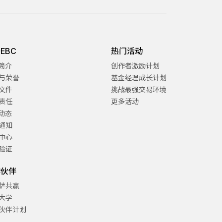
EBC
热门活动
C简介
创作者激励计划
与荣誉
基金经理成长计划
文件
挑战最强交易环境
责任
更多活动
C动态
通知
中心
验证
作伙伴
萨共赢
大学
伙伴计划