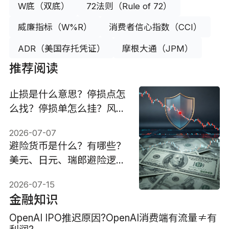
W底（双底）
72法则（Rule of 72）
威廉指标（W%R）
消费者信心指数（CCI）
ADR（美国存托凭证）
摩根大通（JPM）
推荐阅读
止损是什么意思？停损点怎
么找？停损单怎么挂？风险
控制指南
2026-07-07
避险货币是什么？有哪些？
美元、日元、瑞郎避险逻辑
与投资策略
2026-07-15
金融知识
OpenAI IPO推迟原因?OpenAI消费端有流量≠有