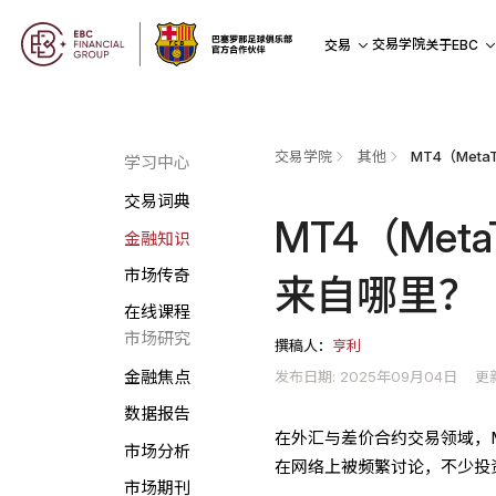
交易学院
交易
关于EBC
交易学院
其他
学习中心
交易词典
MT4（Met
金融知识
市场传奇
来自哪里？
在线课程
市场研究
撰稿人：
亨利
发布日期: 2025年09月04日
更
金融焦点
数据报告
在外汇与差价合约交易领域，MT
市场分析
在网络上被频繁讨论，不少投
市场期刊