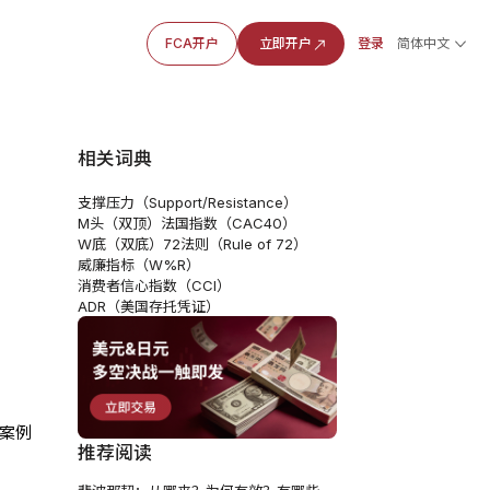
FCA开户
立即开户
登录
简体中文
相关词典
支撑压力（Support/Resistance）
M头（双顶）
法国指数（CAC40）
W底（双底）
72法则（Rule of 72）
威廉指标（W%R）
消费者信心指数（CCI）
ADR（美国存托凭证）
骗案例
推荐阅读