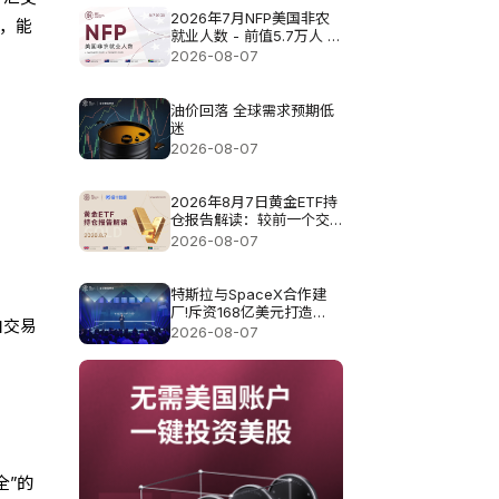
2026年7月NFP美国非农
，能
就业人数 - 前值5.7万人 预
测值8.3万
2026-08-07
油价回落 全球需求预期低
迷
2026-08-07
2026年8月7日黄金ETF持
仓报告解读：较前一个交
易日增加0.571吨
2026-08-07
特斯拉与SpaceX合作建
厂!斥资168亿美元打造
由交易
Terafab基地
2026-08-07
全”的