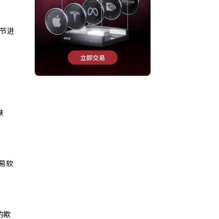
节进
缺
易软
的欺