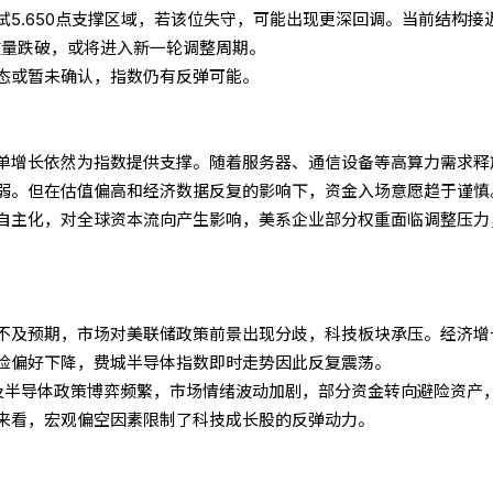
5.650点支撑区域，若该位失守，可能出现更深回调。当前结构接
放量跌破，或将进入新一轮调整周期。
态或暂未确认，指数仍有反弹可能。
单增长依然为指数提供支撑。随着服务器、通信设备等高算力需求释
弱。但在估值偏高和经济数据反复的影响下，资金入场意愿趋于谨慎
自主化，对全球资本流向产生影响，美系企业部分权重面临调整压力
不及预期，市场对美联储政策前景出现分歧，科技板块承压。经济增
险偏好下降，费城半导体指数即时走势因此反复震荡。
及半导体政策博弈频繁，市场情绪波动加剧，部分资金转向避险资产
来看，宏观偏空因素限制了科技成长股的反弹动力。