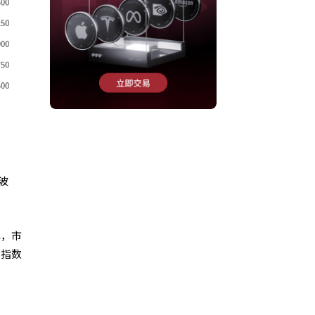
波
慎，市
体指数