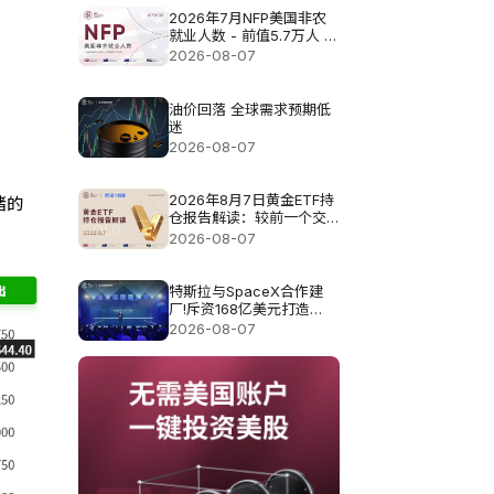
2026年7月NFP美国非农
就业人数 - 前值5.7万人 预
测值8.3万
2026-08-07
油价回落 全球需求预期低
迷
2026-08-07
2026年8月7日黄金ETF持
绪的
仓报告解读：较前一个交
易日增加0.571吨
2026-08-07
特斯拉与SpaceX合作建
厂!斥资168亿美元打造
Terafab基地
2026-08-07