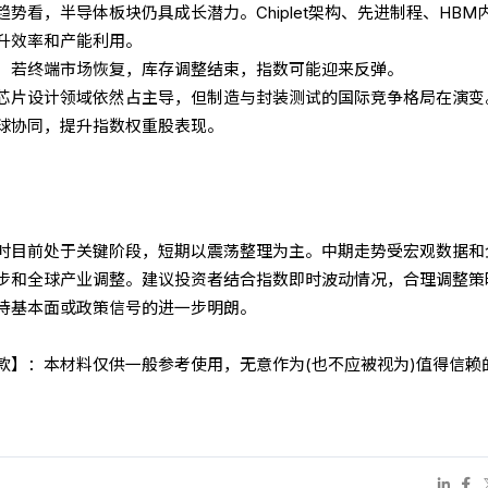
势看，半导体板块仍具成长潜力。Chiplet架构、先进制程、HBM
升效率和产能利用。
，若终端市场恢复，库存调整结束，指数可能迎来反弹。
芯片设计领域依然占主导，但制造与封装测试的国际竞争格局在演变
球协同，提升指数权重股表现。
时目前处于关键阶段，短期以震荡整理为主。中期走势受宏观数据和
步和全球产业调整。建议投资者结合指数即时波动情况，合理调整策
待基本面或政策信号的进一步明朗。
条款】：本材料仅供一般参考使用，无意作为(也不应被视为)值得信赖