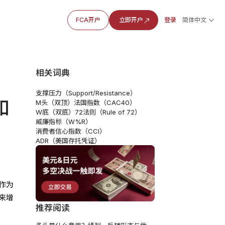
FCA开户
立即开户
登录
简体中文
相关词典
支撑压力（Support/Resistance）
如
M头（双顶）
法国指数（CAC40）
W底（双底）
72法则（Rule of 72）
威廉指标（W%R）
消费者信心指数（CCI）
ADR（美国存托凭证）
作为
来增
推荐阅读