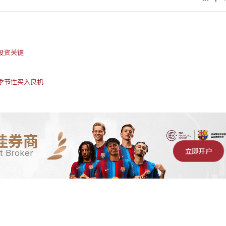
投资关键
季节性买入良机
佳券商
立即开户
t Broker