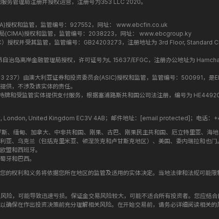
纳丁斯金融服务管理局注册并授权运营，注册号为353 LLC 2020。
监管局(FCA)授权和监管，监管编号：927552，网址：
www.ebcfin.co.uk
群岛金融管理局(CIMA)授权和监管，监管编号：2038223，网址：
www.ebcgroup.ky
权并受其监管，监管编号：GB24203273，注册地址为 3rd Floor, Standard Chartered T
盟昂儒昂自治岛离岸金融管理局授权，许可证号为L 15637/EFGC，注册办公地址为 Hamchako, Mutsa
司编号 ：619 073 237）由澳大利亚证券和投资委员会(ASIC)授权和监管，监管编号：500991，是E
提供，不涉及该实体的责任。
roup 结构内的持牌和受监管实体提供支付服务，根据塞浦路斯共和国公司法注册，编号为 HE449205，注
treet, London, United Kingdom EC3V 4AB；邮件地址：
[email protected]
；电话：+44
罗斯、缅甸、加拿大、中非共和国、刚果、古巴、刚果民主共和国、厄立特里亚、海
利亚、乌克兰（包括克里米亚、顿涅茨克和卢甘斯克地区）、美国、委内瑞拉和也门
欧盟和西班牙。
萄牙和巴西。
您的权利和义务将依据您所在地区的监管及适用的实体决定。当地法律和法规可能限
高风险，可能导致迅速亏损。保证金交易风险较大，可能不适合所有投资者。您应结
以确保在作出投资决策前充分理解相关风险。在开始交易前，请务必详细阅读相关的