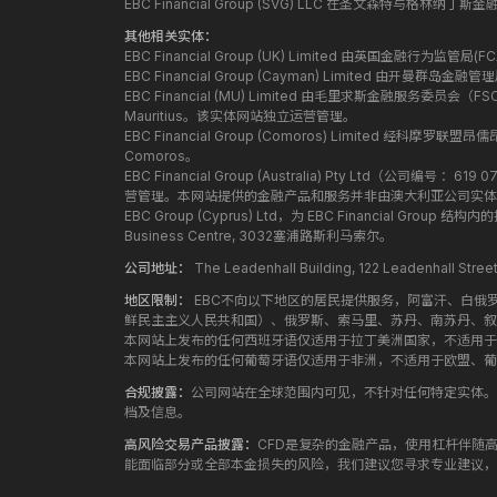
EBC Financial Group (SVG) LLC 在圣文森特与格林
其他相关实体：
EBC Financial Group (UK) Limited 由英国金融行为
EBC Financial Group (Cayman) Limited 由开曼
EBC Financial (MU) Limited 由毛里求斯金融服务委员会（FSC）授
Mauritius。该实体网站独立运营管理。
EBC Financial Group (Comoros) Limited 经科摩罗联
Comoros。
EBC Financial Group (Australia) Pty Ltd（公
营管理。本网站提供的金融产品和服务并非由澳大利亚公司实体
EBC Group (Cyprus) Ltd，为 EBC Financial G
Business Centre, 3032塞浦路斯利马索尔。
公司地址：
The Leadenhall Building, 122 Leadenhall S
地区限制：
EBC不向以下地区的居民提供服务，阿富汗、白俄
鲜民主主义人民共和国）、俄罗斯、索马里、苏丹、南苏丹、叙
本网站上发布的任何西班牙语仅适用于拉丁美洲国家，不适用于
本网站上发布的任何葡萄牙语仅适用于非洲，不适用于欧盟、葡
合规披露：
公司网站在全球范围内可见，不针对任何特定实体。
档及信息。
高风险交易产品披露：
CFD是复杂的金融产品，使用杠杆伴随
能面临部分或全部本金损失的风险，我们建议您寻求专业建议，