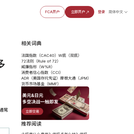
FCA开户
立即开户
登录
简体中文
相关词典
法国指数（CAC40）
W底（双底）
多
72法则（Rule of 72）
威廉指标（W%R）
消费者信心指数（CCI）
ADR（美国存托凭证）
摩根大通（JPM）
货币市场基金（MMF）
通常
推荐阅读