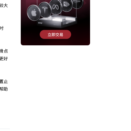
较大
时
滑点
更好
置止
帮助