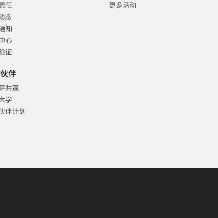
责任
更多活动
C动态
通知
中心
验证
作伙伴
萨共赢
大学
伙伴计划