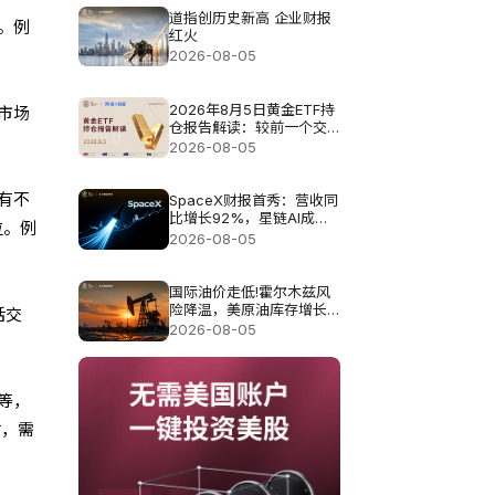
道指创历史新高 企业财报
。例
红火
2026-08-05
2026年8月5日黄金ETF持
市场
仓报告解读：较前一个交
易日增加3.423吨
2026-08-05
有不
SpaceX财报首秀：营收同
比增长92%，星链AI成为
位。例
增长引擎
2026-08-05
国际油价走低!霍尔木兹风
险降温，美原油库存增长
括交
施压
2026-08-05
等，
时，需