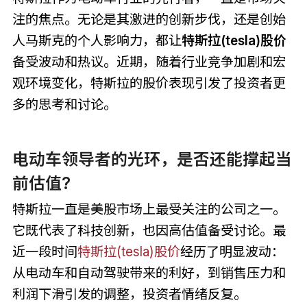
注的焦点。无论是其激进的创新步伐，还是创始
人马斯克的个人影响力，都让
特斯拉(tesla)股价
备受波动和热议。近期，随着行业竞争加剧和宏
观环境变化，特斯拉的股价表现引发了投资者更
多的思考和讨论。
电动车领导者的光环，是否还能撑起当
前估值?
特斯拉一直是美股市场上最受关注的公司之一。
它既代表了科技创新，也因高估值备受讨论。最
近一段时间
特斯拉(tesla)股价
经历了明显波动：
从电动车和自动驾驶带来的利好，到销售压力和
利润下滑引发的调整，投资者情绪反复。