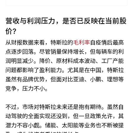
营收与利润压力，是否已反映在当前股
价?
从财报数据来看，特斯拉的
毛利率
自疫情后最高
点逐步回落。尽管销量保持增长，但每辆车的利
润明显减少。降价、原材料成本波动、工厂产能
问题都影响了盈利能力。尤其是在中国，特斯拉
虽然有品牌优势，但面对比亚迪、小鹏、理想等
竞争，压力不小。
不过，市场对特斯拉未来还是抱有期待。虽然自
动驾驶的全面实现还没到，但一旦政策允许，其
潜力不容小觑。储能、太阳能等业务也不断被提