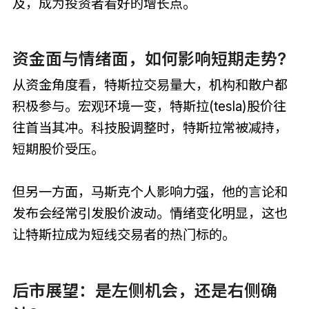
及，成为投资者看好的增长点。
资金面与情绪面，如何影响短期走势?
从资金角度看，特斯拉交易量大，机构和散户都
积极参与。宏观环境一变，特斯拉(tesla)股价往
往首当其冲。科技股调整时，特斯拉常被减持，
短期股价受压。
但另一方面，马斯克个人影响力强，他的言论和
发布会经常引发股价波动。情绪变化明显，这也
让特斯拉成为短线交易者的热门标的。
后市展望：是左侧机会，还是右侧确