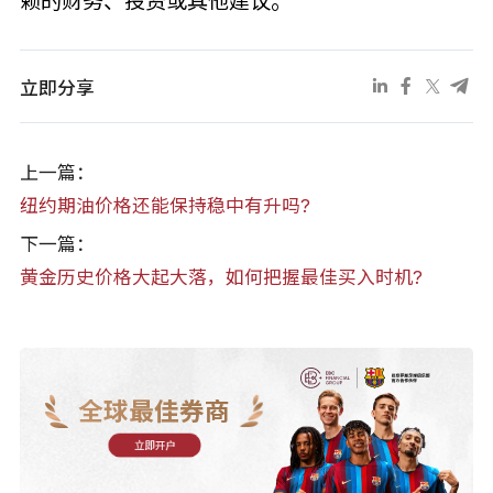
赖的财务、投资或其他建议。
立即分享
上一篇：
纽约期油价格还能保持稳中有升吗?
下一篇：
黄金历史价格大起大落，如何把握最佳买入时机?
全球最佳券商
立即开户