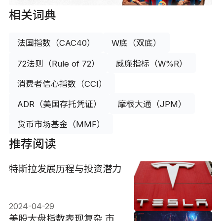
相关词典
法国指数（CAC40）
W底（双底）
72法则（Rule of 72）
威廉指标（W%R）
消费者信心指数（CCI）
ADR（美国存托凭证）
摩根大通（JPM）
货币市场基金（MMF）
推荐阅读
特斯拉发展历程与投资潜力
2024-04-29
美股大盘指数表现复杂 市