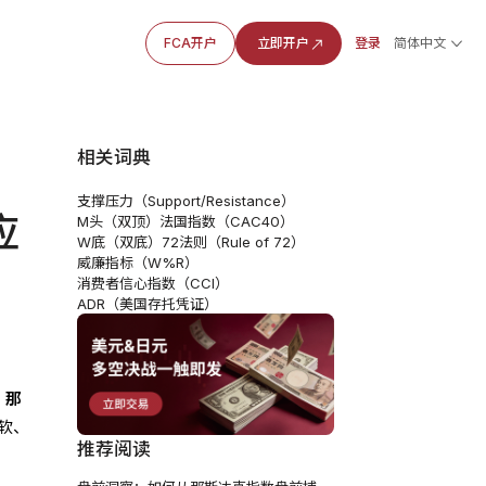
FCA开户
立即开户
登录
简体中文
相关词典
支撑压力（Support/Resistance）
应
M头（双顶）
法国指数（CAC40）
W底（双底）
72法则（Rule of 72）
威廉指标（W%R）
消费者信心指数（CCI）
ADR（美国存托凭证）
，
那
软、
推荐阅读