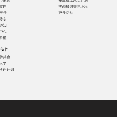
与荣誉
基金经理成长计划
文件
挑战最强交易环境
责任
更多活动
C动态
通知
中心
验证
作伙伴
萨共赢
大学
伙伴计划