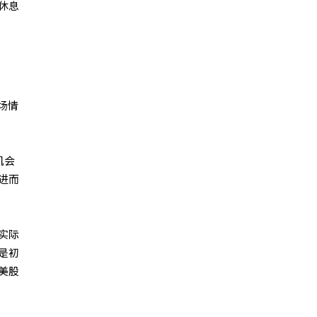
休息
场情
机会
进而
实际
是初
美股