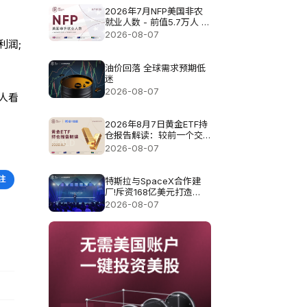
2026年7月NFP美国非农
就业人数 - 前值5.7万人 预
测值8.3万
2026-08-07
利润;
油价回落 全球需求预期低
迷
2026-08-07
人看
2026年8月7日黄金ETF持
仓报告解读：较前一个交
易日增加0.571吨
2026-08-07
特斯拉与SpaceX合作建
厂!斥资168亿美元打造
Terafab基地
2026-08-07