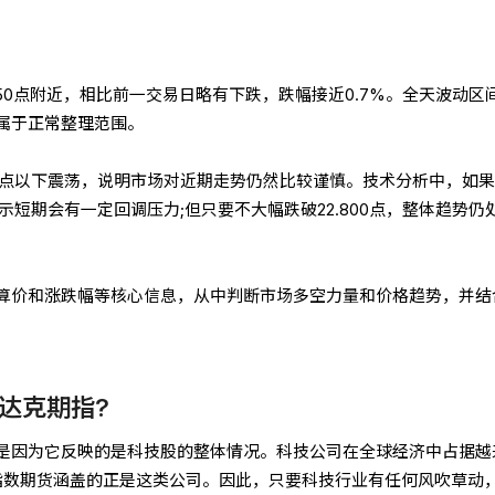
950点附近，相比前一交易日略有下跌，跌幅接近0.7%。全天波动区
之间，属于正常整理范围。
00点以下震荡，说明市场对近期走势仍然比较谨慎。技术分析中，如
预示短期会有一定回调压力;但只要不大幅跌破22.800点，整体趋势仍
算价和涨跌幅等核心信息，从中判断市场多空力量和价格趋势，并结
达克期指?
是因为它反映的是科技股的整体情况。科技公司在全球经济中占据越
0指数期货涵盖的正是这类公司。因此，只要科技行业有任何风吹草动