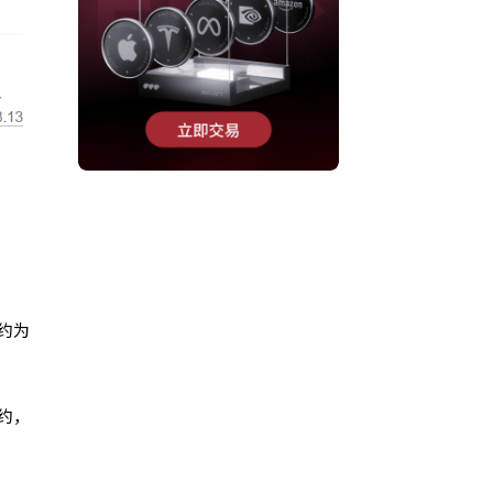
约为
约，