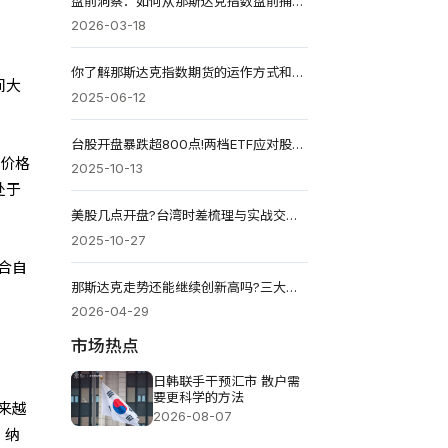
盘前洞察：如何从那斯达克指数盘前捕捉市场节奏？
2026-03-18
你了解那斯达克指数期货的运作方式和潜在风险吗？
间大
2025-06-12
台股开盘暴跌超800点!两档ETF应对股市震荡
果价格
2025-10-13
处于
美股几点开盘?台湾时差梳理与实战交易攻略
2025-10-27
合自
那斯达克走势还能继续创新高吗?三大变量决定方向
2026-04-29
市场热点
日韩联手干预汇市 散户需
要更科学的方法
来越
2026-08-07
，纳