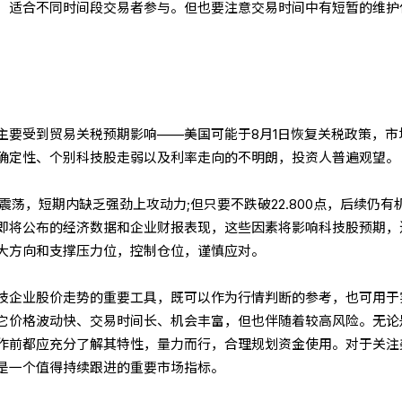
，适合不同时间段交易者参与。但也要注意交易时间中有短暂的维护
主要受到贸易关税预期影响——美国可能于8月1日恢复关税政策，市
确定性、个别科技股走弱以及利率走向的不明朗，投资人普遍观望。
方震荡，短期内缺乏强劲上攻动力;但只要不跌破22.800点，后续仍有
即将公布的经济数据和企业财报表现，这些因素将影响科技股预期，
大方向和支撑压力位，控制仓位，谨慎应对。
技企业股价走势的重要工具，既可以作为行情判断的参考，也可用于
它价格波动快、交易时间长、机会丰富，但也伴随着较高风险。无论
作前都应充分了解其特性，量力而行，合理规划资金使用。对于关注
是一个值得持续跟进的重要市场指标。