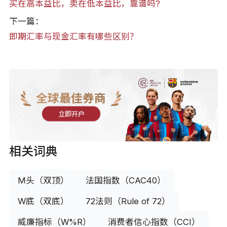
买在高本益比，卖在低本益比，靠谱吗?
下一篇：
即期汇率与现金汇率有哪些区别？
全球最佳券商
立即开户
相关词典
M头（双顶）
法国指数（CAC40）
W底（双底）
72法则（Rule of 72）
威廉指标（W%R）
消费者信心指数（CCI）