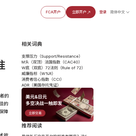
FCA开户
立即开户
登录
简体中文
相关词典
支撑压力（Support/Resistance）
准
M头（双顶）
法国指数（CAC40）
W底（双底）
72法则（Rule of 72）
威廉指标（W%R）
消费者信心指数（CCI）
ADR（美国存托凭证）
者的
佳的
保障
推荐阅读
术故