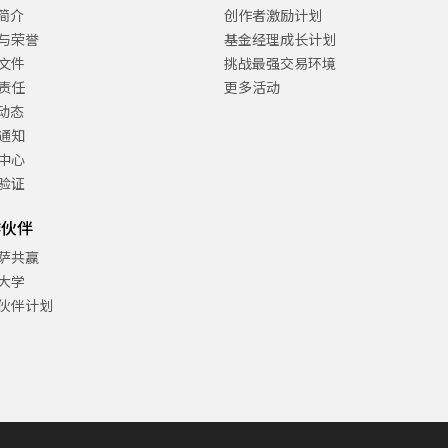
C简介
创作者激励计划
与荣誉
基金经理成长计划
文件
挑战最强交易环境
责任
更多活动
C动态
通知
中心
验证
作伙伴
萨共赢
大学
伙伴计划