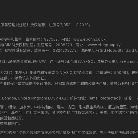
纳丁斯金融服务管理局注册并授权运营，注册号为353 LLC 2020。
监管局(FCA)授权和监管，监管编号：927552，网址：
www.ebcfin.co.uk
群岛金融管理局(CIMA)授权和监管，监管编号：2038223，网址：
www.ebcgroup.ky
权并受其监管，监管编号：GB24203273，注册地址为 3rd Floor, Standard Chartered T
盟昂儒昂自治岛离岸金融管理局授权，许可证号为L 15637/EFGC，注册办公地址为 Hamchako, Mutsa
司编号 ：619 073 237）由澳大利亚证券和投资委员会(ASIC)授权和监管，监管编号：500991，是E
提供，不涉及该实体的责任。
roup 结构内的持牌和受监管实体提供支付服务，根据塞浦路斯共和国公司法注册，编号为 HE449205，注
treet, London, United Kingdom EC3V 4AB；邮件地址：
[email protected]
；电话：+44
罗斯、缅甸、加拿大、中非共和国、刚果、古巴、刚果民主共和国、厄立特里亚、海
利亚、乌克兰（包括克里米亚、顿涅茨克和卢甘斯克地区）、美国、委内瑞拉和也门
欧盟和西班牙。
萄牙和巴西。
您的权利和义务将依据您所在地区的监管及适用的实体决定。当地法律和法规可能限