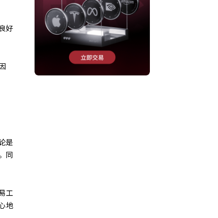
良好
因
论是
。同
易工
心地