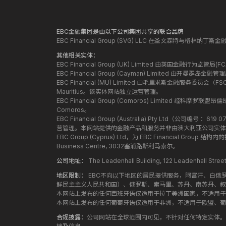
EBC金融集团是由以下公司集团共享的联合品牌
EBC Financial Group (SVG) LLC 在圣文森特与格林
其他相关实体：
EBC Financial Group (UK) Limited 由英国金融行为
EBC Financial Group (Cayman) Limited 由开曼
EBC Financial (MU) Limited 由毛里求斯金融服务委员会（FSC）授
Mauritius。该实体网站独立运营管理。
EBC Financial Group (Comoros) Limited 经科摩罗联
Comoros。
EBC Financial Group (Australia) Pty Ltd（公
营管理。本网站提供的金融产品和服务并非由澳大利亚公司实体
EBC Group (Cyprus) Ltd，为 EBC Financial G
Business Centre, 3032塞浦路斯利马索尔。
公司地址：
The Leadenhall Building, 122 Leadenhall S
地区限制：
EBC不向以下地区的居民提供服务，阿富汗、白俄
鲜民主主义人民共和国）、俄罗斯、索马里、苏丹、南苏丹、叙
本网站上发布的任何西班牙语仅适用于拉丁美洲国家，不适用于
本网站上发布的任何葡萄牙语仅适用于非洲，不适用于欧盟、葡
合规披露：
公司网站在全球范围内可见，不针对任何特定实体。