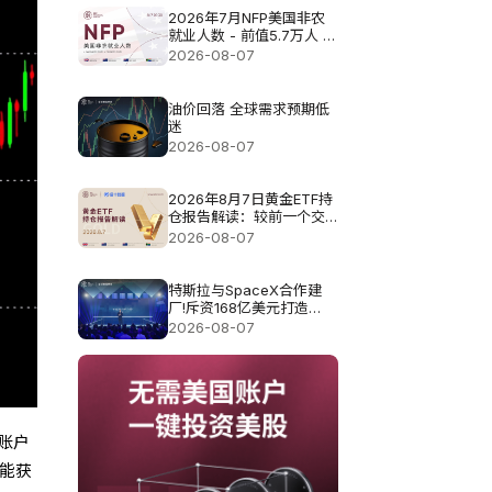
2026年7月NFP美国非农
就业人数 - 前值5.7万人 预
测值8.3万
2026-08-07
油价回落 全球需求预期低
迷
2026-08-07
2026年8月7日黄金ETF持
仓报告解读：较前一个交
易日增加0.571吨
2026-08-07
特斯拉与SpaceX合作建
厂!斥资168亿美元打造
Terafab基地
2026-08-07
账户
能获