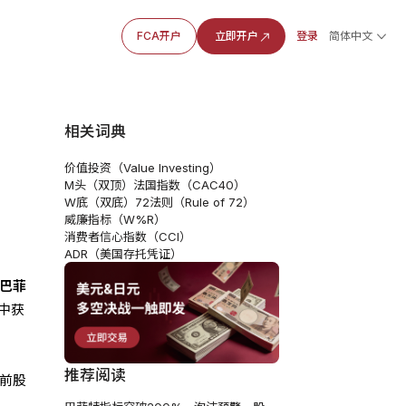
FCA开户
立即开户
登录
简体中文
相关词典
价值投资（Value Investing）
M头（双顶）
法国指数（CAC40）
W底（双底）
72法则（Rule of 72）
威廉指标（W%R）
消费者信心指数（CCI）
ADR（美国存托凭证）
巴菲
中获
推荐阅读
当前股