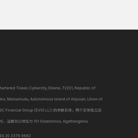
ower, Cybercity, Ebene, 72201, Republic of
mudu, Autonomous Island of Anjouan, Union of
BC Financial Group (SVG) LLC 的关联实体，两个实体独立运
册办公地址为 101 Gladstonos, Agathangelou
 20 3376 9662