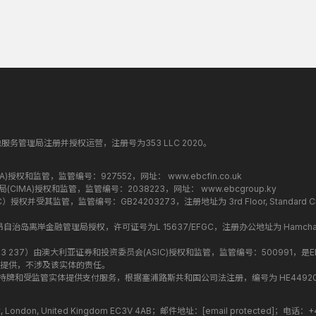
纳丁斯金融服务管理局注册并授权运营，注册号为353 LLC 2020。
监管局(FCA)授权和监管，监管编号：927552，网址：
www.ebcfin.co.uk
群岛金融管理局(CIMA)授权和监管，监管编号：2038223，网址：
www.ebcgroup.ky
权并受其监管，监管编号：GB24203273，注册地址为 3rd Floor, Standard Chartered T
盟昂儒昂自治岛离岸金融管理局授权，许可证号为L 15637/EFGC，注册办公地址为 Hamchako, Mutsa
司编号 ：619 073 237）由澳大利亚证券和投资委员会(ASIC)授权和监管，监管编号：500991，是E
提供，不涉及该实体的责任。
roup 结构内的持牌和受监管实体提供支付服务，根据塞浦路斯共和国公司法注册，编号为 HE449205，注
treet, London, United Kingdom EC3V 4AB；邮件地址：
[email protected]
；电话：+44