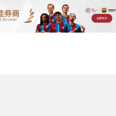
佳券商
立即开户
t Broker