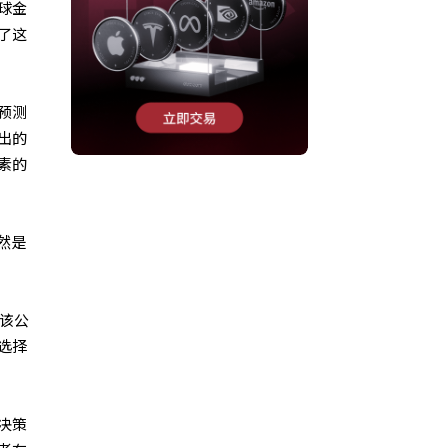
球金
了这
预测
出的
素的
然是
有该公
选择
决策