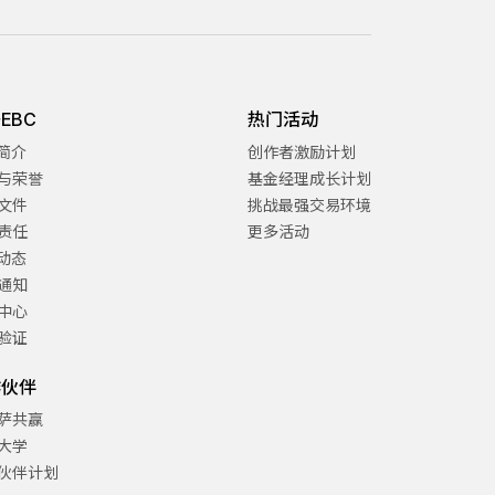
EBC
热门活动
C简介
创作者激励计划
与荣誉
基金经理成长计划
文件
挑战最强交易环境
责任
更多活动
C动态
通知
中心
验证
作伙伴
萨共赢
大学
伙伴计划