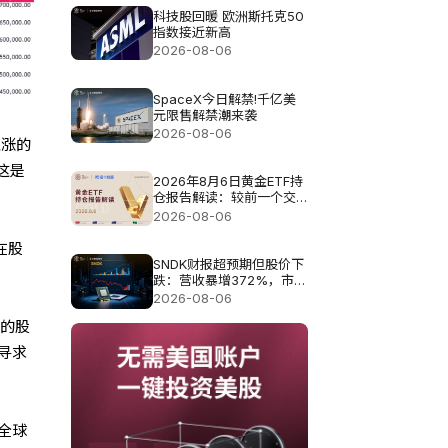
科技股回暖 欧洲斯托克50
指数接近新高
2026-08-06
SpaceX今日解禁!千亿美
元限售解禁潮来袭
2026-08-06
上涨的
这是
2026年8月6日黄金ETF持
仓报告解读：较前一个交
易日增加4.851吨
2026-08-06
在股
SNDK财报超预期但股价下
跌：营收暴增372%，市场
为何仍不买账?
2026-08-06
年的股
寻求
全球