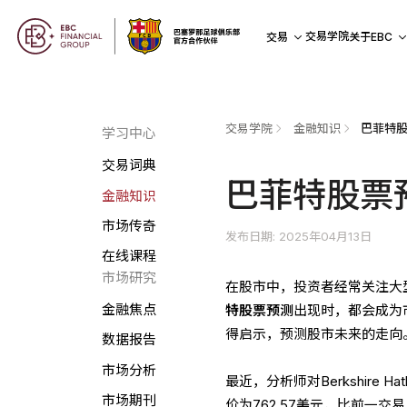
交易学院
交易
关于EBC
交易学院
金融知识
巴菲特
学习中心
交易词典
巴菲特股票
金融知识
市场传奇
发布日期: 2025年04月13日
在线课程
市场研究
在股市中，投资者经常关注大型公司
金融焦点
特股票预测
出现时，都会成为
得启示，预测股市未来的走向
数据报告
市场分析
最近，分析师对Berkshir
市场期刊
价为762.57美元，比前一交易