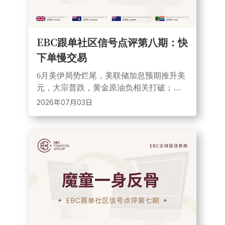
EBC跟单社区信号点评第八期：快
下单慢交易
6月美伊局势烂尾，美联储加息预期推升美
元，大宗普跌，黄金原油负相关打破；
EBC免手续费至9月11日，@“汇海趋势突
2026年07月03日
破”从5月19日第一笔交易到现在黄金收益
超190%。