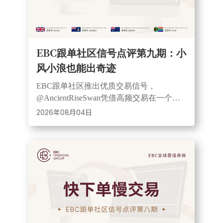
EBC跟单社区信号点评第九期：小
风小浪也能出奇迹
EBC跟单社区推出优质交易信号，
@AncientRiseSwan凭借高频交易在一个月
内实现近12倍收益。该信号覆盖黄金等多
2026年08月04日
个品种，采用小仓位风控，展现灵活透明
的跟单优势。