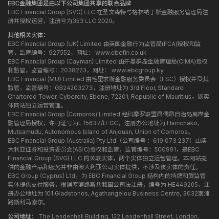
EBC金融集团是由以下公司集团共享的联合品牌
EBC Financial Group (SVG) LLC 在圣文森特与格林纳丁斯金融服务管理局注
册并授权运营，注册号为353 LLC 2020。
其他相关实体：
EBC Financial Group (UK) Limited 由英国金融行为监管局(FCA)授权和监
管，监管编号：927552，网址：
www.ebcfin.co.uk
EBC Financial Group (Cayman) Limited 由开曼群岛金融管理局(CIMA)授权
和监管，监管编号：2038223，网址：
www.ebcgroup.ky
EBC Financial (MU) Limited 由毛里求斯金融服务委员会（FSC）授权并受其
监管，监管编号：GB24203273，注册地址为 3rd Floor, Standard
Chartered Tower, Cybercity, Ebene, 72201, Republic of Mauritius。该实
体网站独立运营管理。
EBC Financial Group (Comoros) Limited 经科摩罗联盟昂儒昂自治岛离岸金
融管理局授权，许可证号为L 15637/EFGC，注册办公地址为 Hamchako,
Mutsamudu, Autonomous Island of Anjouan, Union of Comoros。
EBC Financial Group (Australia) Pty Ltd（公司编号 ：619 073 237）由澳
大利亚证券和投资委员会(ASIC)授权和监管，监管编号：500991，是EBC
Financial Group (SVG) LLC 的关联实体，两个实体独立运营管理。本网站提
供的金融产品和服务并非由澳大利亚公司实体提供，不涉及该实体的责任。
EBC Group (Cyprus) Ltd，为 EBC Financial Group 结构内的持牌和受监管
实体提供支付服务，根据塞浦路斯共和国公司法注册，编号为 HE449205，注
册办公地址为 101 Gladstonos, Agathangelou Business Centre, 3032塞浦
路斯利马索尔。
公司地址：
The Leadenhall Building, 122 Leadenhall Street, London,