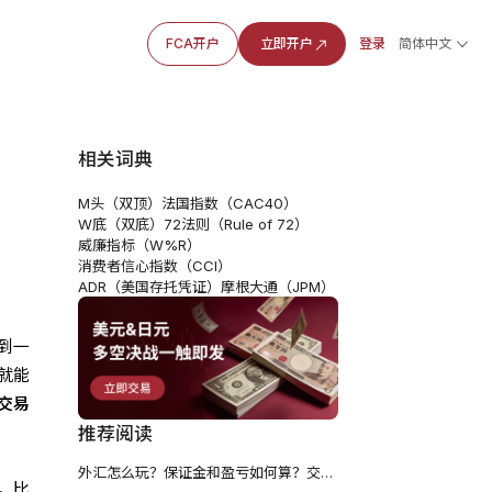
FCA开户
立即开户
登录
简体中文
相关词典
M头（双顶）
法国指数（CAC40）
W底（双底）
72法则（Rule of 72）
威廉指标（W%R）
消费者信心指数（CCI）
ADR（美国存托凭证）
摩根大通（JPM）
到一
就能
交易
推荐阅读
外汇怎么玩？保证金和盈亏如何算？交易时间和工具介绍
。比