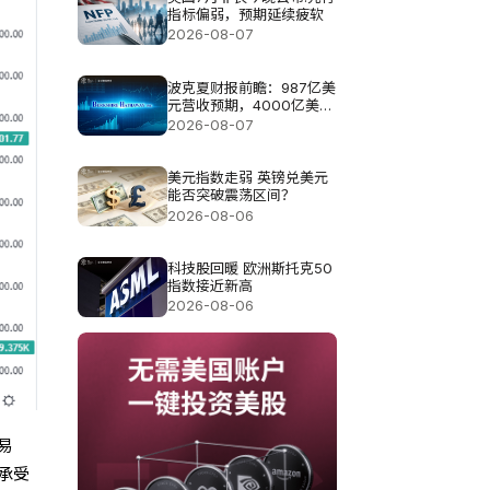
指标偏弱，预期延续疲软
2026-08-07
波克夏财报前瞻：987亿美
元营收预期，4000亿美元
现金如何布局?
2026-08-07
美元指数走弱 英镑兑美元
能否突破震荡区间？
2026-08-06
科技股回暖 欧洲斯托克50
指数接近新高
2026-08-06
易
承受