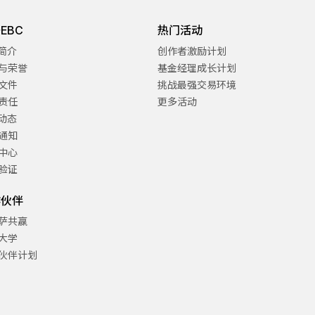
EBC
热门活动
C简介
创作者激励计划
与荣誉
基金经理成长计划
文件
挑战最强交易环境
责任
更多活动
C动态
通知
中心
验证
作伙伴
萨共赢
大学
伙伴计划