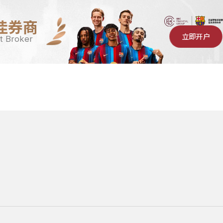
佳券商
立即开户
t Broker