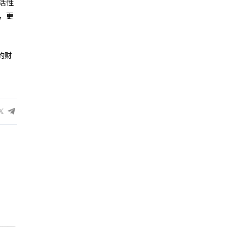
活性
，更
的财