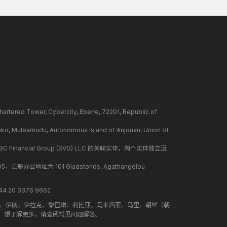
ower, Cybercity, Ebene, 72201, Republic of
mudu, Autonomous Island of Anjouan, Union of
BC Financial Group (SVG) LLC 的关联实体，两个实体独立运
册办公地址为 101 Gladstonos, Agathangelou
 20 3376 9662
地、伊朗、伊拉克、黎巴嫩、利比亚、马来西亚、马里、朝鲜（朝
。想了解更多，请查阅常见问题解答。