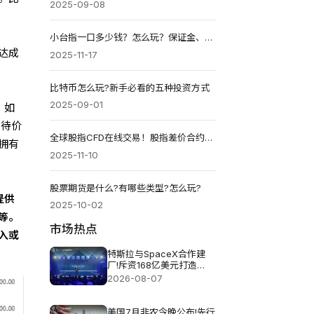
2025-09-08
小台指一口多少钱？怎么玩？保证金、盈亏与交易策略！
达成
2025-11-17
比特币怎么玩?新手必看的五种投资方式
2025-09-01
，如
，待价
全球股指CFD在线交易！股指差价合约怎么玩?
拥有
2025-11-10
股票期货是什么?有哪些类型?怎么玩?
提供
2025-10-02
等。
市场热点
入或
特斯拉与SpaceX合作建
厂!斥资168亿美元打造
Terafab基地
2026-08-07
美国7月非农今晚公布!先行