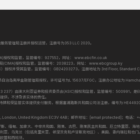
纳丁斯金融服务管理局注册并授权运营，注册号为353 LLC 2020。
监管局(FCA)授权和监管，监管编号：927552，网址：
www.ebcfin.co.uk
群岛金融管理局(CIMA)授权和监管，监管编号：2038223，网址：
www.ebcgroup.ky
权并受其监管，监管编号：GB24203273，注册地址为 3rd Floor, Standard Chartered T
盟昂儒昂自治岛离岸金融管理局授权，许可证号为L 15637/EFGC，注册办公地址为 Hamchako, Mutsa
司编号 ：619 073 237）由澳大利亚证券和投资委员会(ASIC)授权和监管，监管编号：500991，是E
提供，不涉及该实体的责任。
roup 结构内的持牌和受监管实体提供支付服务，根据塞浦路斯共和国公司法注册，编号为 HE449205，注
treet, London, United Kingdom EC3V 4AB；邮件地址：
[email protected]
；电话：+44
罗斯、缅甸、加拿大、中非共和国、刚果、古巴、刚果民主共和国、厄立特里亚、海
利亚、乌克兰（包括克里米亚、顿涅茨克和卢甘斯克地区）、美国、委内瑞拉和也门
欧盟和西班牙。