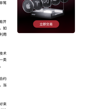
非常
易开
，如
利用
技术
一类
。
合约
，当
好来