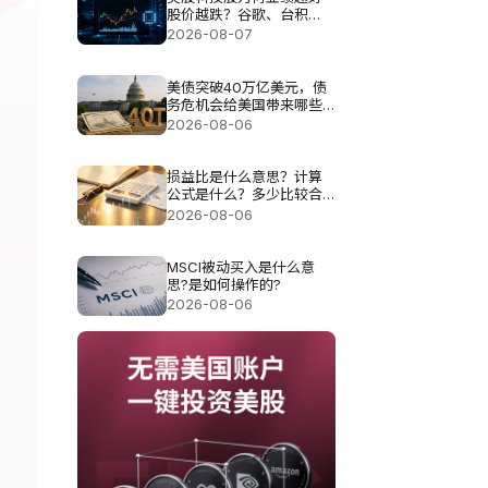
股价越跌？谷歌、台积
电、甲骨文揭AI投资压力
2026-08-07
美债突破40万亿美元，债
务危机会给美国带来哪些
影响?
2026-08-06
损益比是什么意思？计算
公式是什么？多少比较合
理？
2026-08-06
MSCI被动买入是什么意
思?是如何操作的?
2026-08-06