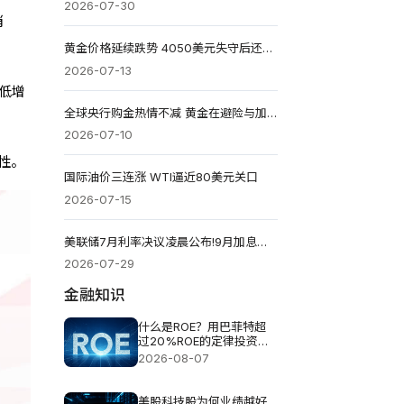
2026-07-30
消
黄金价格延续跌势 4050美元失守后还能反弹吗？
2026-07-13
最低增
全球央行购金热情不减 黄金在避险与加息夹缝中求生
2026-07-10
性。
国际油价三连涨 WTI逼近80美元关口
2026-07-15
美联储7月利率决议凌晨公布!9月加息能否定调?
2026-07-29
金融知识
什么是ROE？用巴菲特超
过20%ROE的定律投资真
的可以？
2026-08-07
美股科技股为何业绩越好