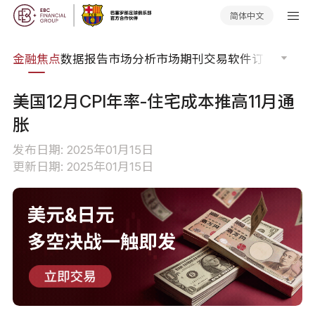
简体中文
课程
金融焦点
数据报告
市场分析
市场期刊
交易软件
订单流
EA
美国12月CPI年率-住宅成本推高11月通
胀
发布日期: 2025年01月15日
更新日期: 2025年01月15日