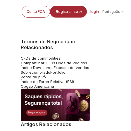
Conta FCA
Registrar-se
login
Português
Termos de Negociação
Relacionados
CFDs de commodities
Compartilhar CFDs
Tipos de Pedidos
Índice Dow Jones
Excesso de vendas
Sobrecomprado
Portfólio
Ponto de pivô
Índice de Força Relativa (RSI)
Opção Americana
Artigos Relacionados