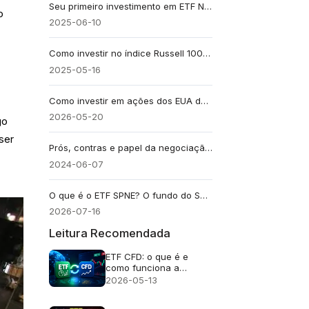
Seu primeiro investimento em ETF NASDAQ: o que saber em 2025
o
2025-06-10
Como investir no índice Russell 1000: guia para iniciantes
2025-05-16
Como investir em ações dos EUA do Brasil sem conta nos EUA
2026-05-20
go
ser
Prós, contras e papel da negociação quantitativa
2024-06-07
O que é o ETF SPNE? O fundo do S&P 500 "ex-Elon" explicado
2026-07-16
Leitura Recomendada
ETF CFD: o que é e
como funciona a
negociação
2026-05-13