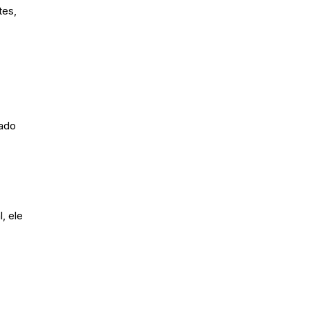
tes,
rado
, ele