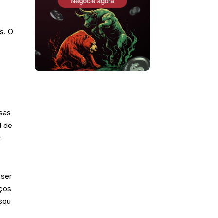
s. O
esas
l de
s
 ser
iços
ssou