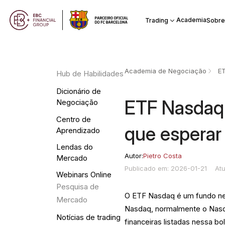
Academia
Trading
Sobre
Academia de Negociação
E
Hub de Habilidades
Dicionário de
ETF Nasdaq:
Negociação
Centro de
que esperar
Aprendizado
Lendas do
Autor:
Pietro Costa
Mercado
Publicado em: 2026-01-21
At
Webinars Online
Pesquisa de
O ETF Nasdaq é um fundo ne
Mercado
Nasdaq, normalmente o Nasd
Notícias de trading
financeiras listadas nessa b