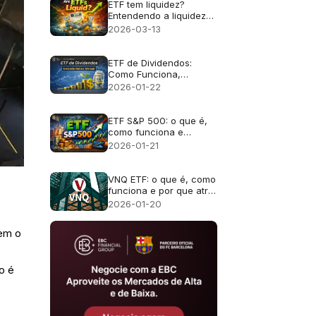
ETF tem liquidez?
Entendendo a liquidez
dos ETFs para
2026-03-13
investidores
ETF de Dividendos:
Como Funciona,
Vantagens e Melhores
2026-01-22
Opções para Renda
Mensal
ETF S&P 500: o que é,
como funciona e
melhores opções em
2026-01-21
2026
VNQ ETF: o que é, como
funciona e por que atrai
investidores em renda
2026-01-20
imobiliária
õem o
o é