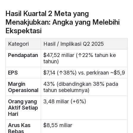
Hasil Kuartal 2 Meta yang
Menakjubkan: Angka yang Melebihi
Ekspektasi
Kategori
Hasil / Implikasi Q2 2025
Pendapatan
$47,52 miliar (↑22% tahun ke
tahun)
EPS
$7,14 (↑38%) vs. perkiraan ~$5,9
Margin
43% (dibandingkan 38% pada
Operasional
tahun sebelumnya)
Orang yang
3,48 miliar (+6%)
Aktif Setiap
Hari
Arus Kas
$8,55 miliar
Bebas