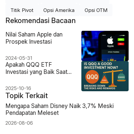
Titik Pivot
Opsi Amerika
Opsi OTM
Rekomendasi Bacaan
Nilai Saham Apple dan
Prospek Investasi
2024-05-31
Apakah QQQ ETF
Investasi yang Baik Saat
Ini? Menguraikan Risiko
dan Keuntungannya
2025-10-16
Topik Terkait
Mengapa Saham Disney Naik 3,7% Meski
Pendapatan Meleset
2026-08-06