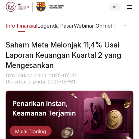
Id
ing
Info Finansial
Legenda Pasar
Webinar Online
Fokus Glob
Saham Meta Melonjak 11,4% Usai
Laporan Keuangan Kuartal 2 yang
Mengesankan
Diterbitkan pada: 2025-07-31
Diperbarui pada: 2025-07-31