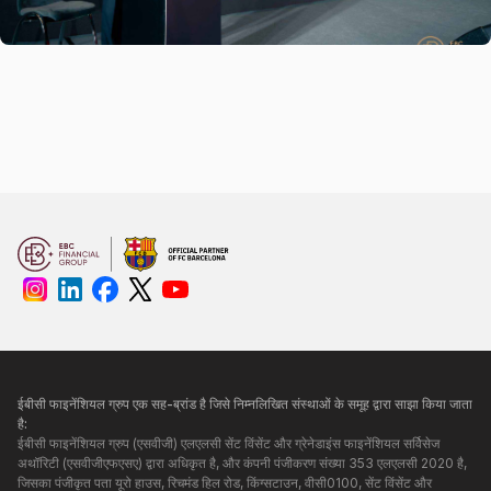
ईबीसी फाइनेंशियल ग्रुप एक सह-ब्रांड है जिसे निम्नलिखित संस्थाओं के समूह द्वारा साझा किया जाता
है:
ईबीसी फाइनेंशियल ग्रुप (एसवीजी) एलएलसी सेंट विंसेंट और ग्रेनेडाइंस फाइनेंशियल सर्विसेज
अथॉरिटी (एसवीजीएफएसए) द्वारा अधिकृत है, और कंपनी पंजीकरण संख्या 353 एलएलसी 2020 है,
जिसका पंजीकृत पता यूरो हाउस, रिचमंड हिल रोड, किंग्सटाउन, वीसी0100, सेंट विंसेंट और