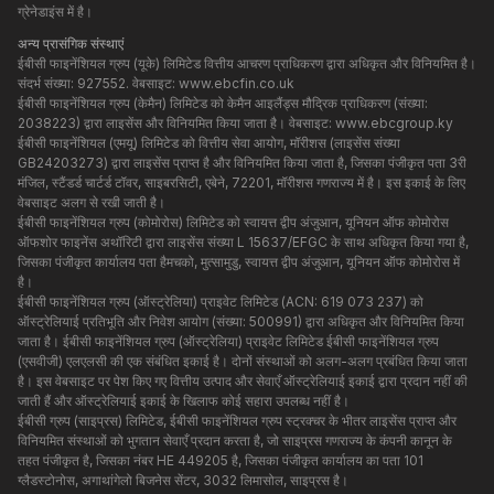
ग्रेनेडाइंस में है।
अन्य प्रासंगिक संस्थाएं
ईबीसी फाइनेंशियल ग्रुप (यूके) लिमिटेड वित्तीय आचरण प्राधिकरण द्वारा अधिकृत और विनियमित है।
संदर्भ संख्या: 927552. वेबसाइट:
www.ebcfin.co.uk
ईबीसी फाइनेंशियल ग्रुप (केमैन) लिमिटेड को केमैन आइलैंड्स मौद्रिक प्राधिकरण (संख्या:
2038223) द्वारा लाइसेंस और विनियमित किया जाता है। वेबसाइट:
www.ebcgroup.ky
ईबीसी फाइनेंशियल (एमयू) लिमिटेड को वित्तीय सेवा आयोग, मॉरीशस (लाइसेंस संख्या
GB24203273) द्वारा लाइसेंस प्राप्त है और विनियमित किया जाता है, जिसका पंजीकृत पता 3री
मंजिल, स्टैंडर्ड चार्टर्ड टॉवर, साइबरसिटी, एबेने, 72201, मॉरीशस गणराज्य में है। इस इकाई के लिए
वेबसाइट अलग से रखी जाती है।
ईबीसी फाइनेंशियल ग्रुप (कोमोरोस) लिमिटेड को स्वायत्त द्वीप अंजुआन, यूनियन ऑफ कोमोरोस
ऑफशोर फाइनेंस अथॉरिटी द्वारा लाइसेंस संख्या L 15637/EFGC के साथ अधिकृत किया गया है,
जिसका पंजीकृत कार्यालय पता हैमचको, मुत्सामुडु, स्वायत्त द्वीप अंजुआन, यूनियन ऑफ कोमोरोस में
है।
ईबीसी फाइनेंशियल ग्रुप (ऑस्ट्रेलिया) प्राइवेट लिमिटेड (ACN: 619 073 237) को
ऑस्ट्रेलियाई प्रतिभूति और निवेश आयोग (संख्या: 500991) द्वारा अधिकृत और विनियमित किया
जाता है। ईबीसी फाइनेंशियल ग्रुप (ऑस्ट्रेलिया) प्राइवेट लिमिटेड ईबीसी फाइनेंशियल ग्रुप
(एसवीजी) एलएलसी की एक संबंधित इकाई है। दोनों संस्थाओं को अलग-अलग प्रबंधित किया जाता
है। इस वेबसाइट पर पेश किए गए वित्तीय उत्पाद और सेवाएँ ऑस्ट्रेलियाई इकाई द्वारा प्रदान नहीं की
जाती हैं और ऑस्ट्रेलियाई इकाई के खिलाफ कोई सहारा उपलब्ध नहीं है।
ईबीसी ग्रुप (साइप्रस) लिमिटेड, ईबीसी फाइनेंशियल ग्रुप स्ट्रक्चर के भीतर लाइसेंस प्राप्त और
विनियमित संस्थाओं को भुगतान सेवाएँ प्रदान करता है, जो साइप्रस गणराज्य के कंपनी कानून के
तहत पंजीकृत है, जिसका नंबर HE 449205 है, जिसका पंजीकृत कार्यालय का पता 101
ग्लैडस्टोनोस, अगाथांगेलो बिजनेस सेंटर, 3032 लिमासोल, साइप्रस है।