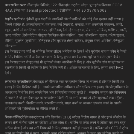
व्यावसायिक पता:
लीडनहॉल बिल्डिंग, 122 लीडनहॉल स्ट्रीट, लंदन, यूनाइटेड किंगडम, EC3V
4AB. ईमेल पता :
[email protected]
. टेलीफोन : +44 20 3376 9662
क्षेत्रीय प्रतिबंध:
ईबीसी कुछ क्षेत्रों के नागरिकों और निवासियों को कोई सेवा प्रदान नहीं करता है,
जिनमें शामिल हैं: अफगानिस्तान, बेलारूस, बर्मा (म्यांमार), कनाडा, मध्य अफ्रीकी गणराज्य, कांगो,
क्यूबा, ​​कांगो लोकतांत्रिक गणराज्य, इरिट्रिया, हैती, ईरान, इराक, लेबनान, लीबिया, मलेशिया, माली,
उत्तर कोरिया (डेमोक्रेटिक पीपुल्स रिपब्लिक ऑफ कोरिया), रूस, सोमालिया, सूडान, दक्षिण सूडान,
सीरिया, यूक्रेन (क्रीमिया, डोनेट्स्क और लुहांस्क क्षेत्रों सहित), संयुक्त राज्य अमेरिका, वेनेजुएला
और यमन।
इस वेबसाइट पर कोई भी स्पेनिश केवल लैटिन अमेरिका के लिए है और यूरोपीय संघ या स्पेन में किसी
के लिए निर्दिष्ट नहीं है अधिक जानकारी के लिए, कृपया हमारे अक्सर पूछे जाने वाले प्रश्न देखें।
इस वेबसाइट पर मौजूद कोई भी पुर्तगाली केवल अफ़्रीका के लिए है, और यूरोपीय संघ या पुर्तगाल या
ब्राज़ील के किसी भी व्यक्ति के लिए निर्दिष्ट नहीं है। अधिक जानकारी के लिए, कृपया हमारे FAQ
देखें।
कंप्लायंस प्रकटीकरण:
वेबसाइट को वैश्विक स्तर पर एक्सेस किया जा सकता है और यह किसी एक
इकाई के लिए विशिष्ट नहीं है। आपके वास्तविक अधिकार और दायित्व उस इकाई और क्षेत्राधिकार के
आधार पर निर्धारित किए जाएंगे जिसे आप विनियमित करना चुनते हैं। स्थानीय कानून और विनियमन
हो सकते हैं जो इस वेबसाइट पर प्रकाशित किसी भी या सभी दस्तावेज़ों और सूचनाओं तक पहुँचने,
डाउनलोड करने, वितरित करने, प्रसारित करने, साझा करने या अन्यथा उपयोग करने के आपके
अधिकारों को प्रतिबंधित या सीमित करते हैं।
रिस्क वॉर्निंग
ट्रेडिंग कॉन्ट्रैक्ट्स फॉर डिफरेंस (CFD) जटिल वित्तीय साधन हैं और इनमें लीवरेज के
कारण तेजी से पैसा खोने का जोखिम अधिक होता है। मार्जिन पर ट्रेड करने में जोखिम का स्तर बहुत
अधिक होता है और यह सभी निवेशकों के लिए उपयुक्त नहीं हो सकता है। फॉरेक्स और CFD में ट्रेड
करने का निर्णय लेने से पहले, आपको अपने ट्रेडिंग उद्देश्यों, अनुभव के स्तर और जोखिम उठाने की